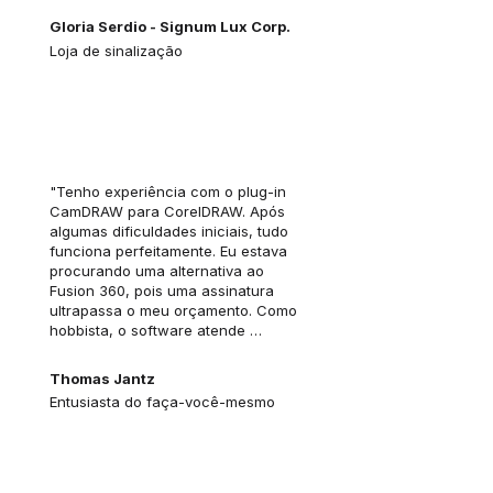
Gloria Serdio - Signum Lux Corp.
Loja de sinalização
"Tenho experiência com o plug-in 
CamDRAW para CorelDRAW. Após 
algumas dificuldades iniciais, tudo 
funciona perfeitamente. Eu estava 
procurando uma alternativa ao 
Fusion 360, pois uma assinatura 
ultrapassa o meu orçamento. Como 
hobbista, o software atende 
plenamente às minhas 
necessidades. É muito positivo que 
Thomas Jantz
ele esteja integrado ao Corel como 
Entusiasta do faça-você-mesmo
um plug-in. Além disso, David 
ofereceu um excelente suporte em 
todas as dúvidas e problemas. Se 
você tem interesse em gerar código 
G diretamente a partir do 