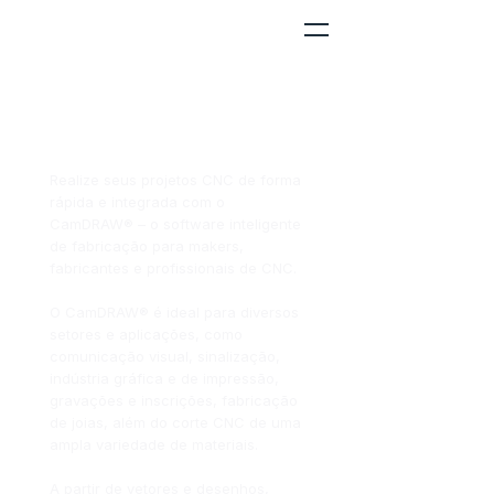
Software CAM para
fluxos de trabalho CNC
contínuos.
Realize seus projetos CNC de forma
rápida e integrada com o
CamDRAW® – o software inteligente
de fabricação para makers,
fabricantes e profissionais de CNC.
O CamDRAW® é ideal para diversos
setores e aplicações, como
comunicação visual, sinalização,
indústria gráfica e de impressão,
gravações e inscrições, fabricação
de joias, além do corte CNC de uma
ampla variedade de materiais.
A partir de vetores e desenhos,