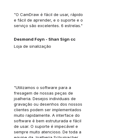
CorelDRAW, vale muito a pena 
considerar este software."
"O CamDraw é fácil de usar, rápido
e fácil de aprender, e o suporte e o
serviço são excelentes. 6 estrelas."
Desmond Foyn - Shan Sign cc
Loja de sinalização
"Utilizamos o software para a
fresagem de nossas peças de
joalheria. Desejos individuais de
gravação ou desenhos dos nossos
clientes podem ser implementados
muito rapidamente. A interface do
software é bem estruturada e fácil
de usar. O suporte é impecável e
sempre muito atencioso. De toda a
equipe da Joalheria Schumacher,