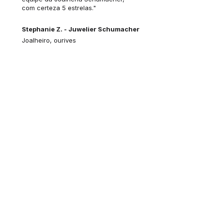
com certeza 5 estrelas."
Stephanie Z. - Juwelier Schumacher
Joalheiro, ourives
Isso é o que a Corel
Corporation diz sobre o
CamDRAW
"Você pode continuar projetando
normalmente no CorelDRAW. Como de
costume, crie um gráfico vetorial, defina as
trajetórias de fresagem e gere seu
programa CNC no software CAM.
Ao usar o
CamDRAW, são necessárias muito poucas
etapas, pois a integração ocorre
diretamente por meio de um plug-in.
Quando você salva o arquivo no
CorelDRAW, todas as informações de
trajetórias e configurações são