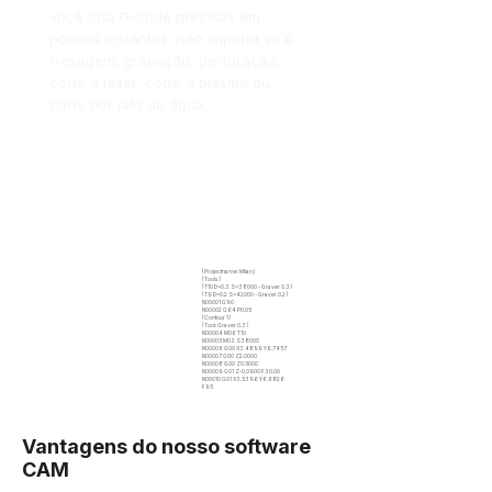
você cria G-code precisos em
poucos instantes. Não importa se é
fresagem, gravação, perfuração,
corte a laser, corte a plasma ou
corte por jato de água.
(Projectname: Milan)
(Tools)
(T10 D=0.3 S=38000 - Graver 0.3)
(T9 D=0.2 S=42000 - Graver 0.2)
N00001 G90
N00002 G64 P0.05
(Contour 1)
(Tool: Graver 0.3)
N00004 M06 T10
N00005 M03 S38000
N00006 G00 X3.4899 Y6.7457
N00007 G00 Z2.0000
N00008 G00 Z0.5000
N00009 G01 Z-0.0900 F30.00
N00010 G01 X3.5396 Y6.6826
F95
Vantagens do nosso software
CAM