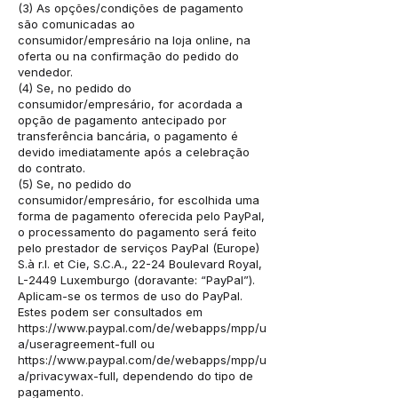
(3) As opções/condições de pagamento
são comunicadas ao
consumidor/empresário na loja online, na
oferta ou na confirmação do pedido do
vendedor.
(4) Se, no pedido do
consumidor/empresário, for acordada a
opção de pagamento antecipado por
transferência bancária, o pagamento é
devido imediatamente após a celebração
do contrato.
(5) Se, no pedido do
consumidor/empresário, for escolhida uma
forma de pagamento oferecida pelo PayPal,
o processamento do pagamento será feito
pelo prestador de serviços PayPal (Europe)
S.à r.l. et Cie, S.C.A., 22-24 Boulevard Royal,
L-2449 Luxemburgo (doravante: “PayPal”).
Aplicam-se os termos de uso do PayPal.
Estes podem ser consultados em
https://www.paypal.com/de/webapps/mpp/u
a/useragreement-full
ou
https://www.paypal.com/de/webapps/mpp/u
a/privacywax-full,
dependendo do tipo de
pagamento.