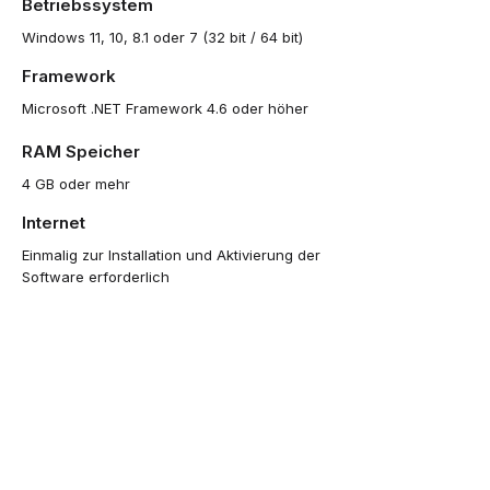
Betriebssystem
Windows 11, 10, 8.1 oder 7 (32 bit / 64 bit)
Framework
Microsoft .NET Framework 4.6 oder höher
RAM Speicher
4 GB oder mehr
Internet
Einmalig zur Installation und Aktivierung der
Software erforderlich
Virtuelle Umgebungen
In der Vollversion unterstützt (Testversion
nicht)
MENÜ
INFO