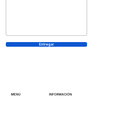
Entregar
MENÚ
INFORMACIÓN
CamDRAW
Sobre nosotros
Pruébalo gratis
Testimonios de
clientes
Comprar CamDRAW
Pago y envío
Tutoriales
Derecho de retirada