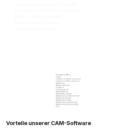
Handumdrehen präzise G-Codes.
Ganz gleich ob Fräsen, Gravieren,
Bohren, Laserschneiden,
Plasmaschneiden oder
Wasserstrahlschneiden.
(Projectname: Milan)
(Tools)
(T10 D=0.3 S=38000 - Graver 0.3)
(T9 D=0.2 S=42000 - Graver 0.2)
N00001 G90
N00002 G64 P0.05
(Contour 1)
(Tool: Graver 0.3)
N00004 M06 T10
N00005 M03 S38000
N00006 G00 X3.4899 Y6.7457
N00007 G00 Z2.0000
N00008 G00 Z0.5000
N00009 G01 Z-0.0900 F30.00
N00010 G01 X3.5396 Y6.6826
F95
Vorteile unserer CAM-Software