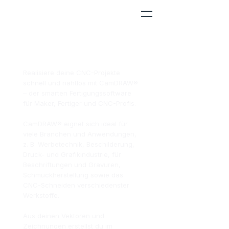
CAM Software für
nahtlose CNC-Workflows.
Realisiere deine CNC-Projekte
schnell und nahtlos mit CamDRAW®
– der smarten Fertigungssoftware
für Maker, Fertiger und CNC-Profis.
CamDRAW® eignet sich ideal für
viele Branchen und Anwendungen,
z. B. Werbetechnik, Beschilderung,
Druck- und Grafikindustrie, für
Beschriftungen und Gravuren,
Schmuckherstellung sowie das
CNC-Schneiden verschiedenster
Werkstoffe.
Aus deinen Vektoren und
Zeichnungen erstellst du im