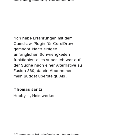
"Ich habe Erfahrungen mit dem 
Camdraw-Plugin für CorelDraw 
gemacht. Nach einigen 
anfänglichen Schwierigkeiten 
funktioniert alles super. Ich war auf 
der Suche nach einer Alternative zu 
Fusion 360, da ein Abonnement 
mein Budget übersteigt. Als 
Bastler/Hobbyist erfüllt es meine 
Bedürfnisse. Es ist schön, dass es in 
Thomas Jantz
Corel als Plugin integriert ist. 
Hobbyist, Heimwerker
Außerdem hat David bei allen 
Fragen und Problemen großartige 
Unterstützung geleistet. Wenn Sie 
daran interessiert sind, G-Code 
direkt aus CorelDraw zu erzeugen, 
sollten Sie sich diese Software 
ernsthaft ansehen."
"Camdraw ist einfach zu benutzen,